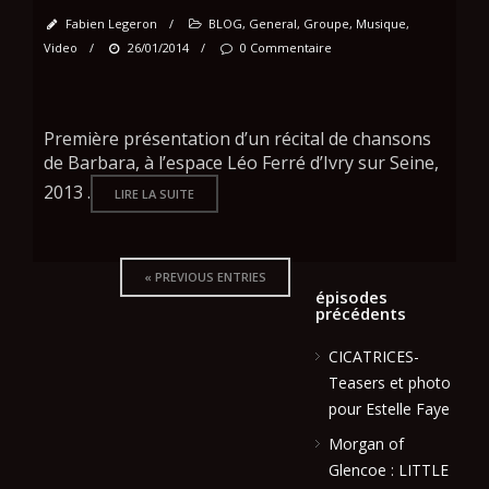
Fabien Legeron
/
BLOG
,
General
,
Groupe
,
Musique
,
Video
/
26/01/2014
/
0 Commentaire
Première présentation d’un récital de chansons
de Barbara, à l’espace Léo Ferré d’Ivry sur Seine,
2013 .
LIRE LA SUITE
« PREVIOUS ENTRIES
épisodes
précédents
CICATRICES-
Teasers et photo
pour Estelle Faye
Morgan of
Glencoe : LITTLE