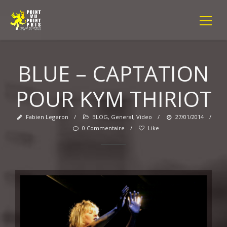
BLUE – CAPTATION
POUR KYM THIRIOT
Fabien Legeron
/
BLOG
,
General
,
Video
/
27/01/2014
/
0 Commentaire
/
Like