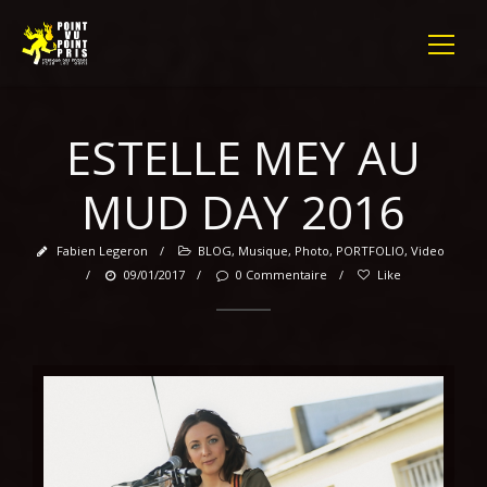
ESTELLE MEY AU
MUD DAY 2016
Fabien Legeron
/
BLOG
,
Musique
,
Photo
,
PORTFOLIO
,
Video
/
09/01/2017
/
0 Commentaire
/
Like