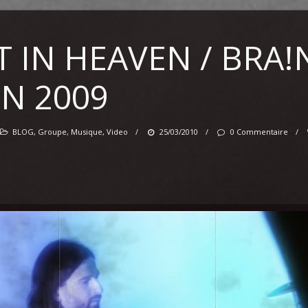
T IN HEAVEN / BRA!
EN 2009
BLOG
,
Groupe
,
Musique
,
Video
/
25/03/2010
/
0 Commentaire
/