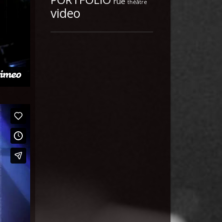
rue
théâtre
video