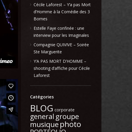
Cécile Laforest – Y’a pas Mort
d’Homme à la Comédie des 3
Bornes
Estelle Faye confinée : une
interview pour les Imaginales
Compagnie QUIVIVE – Soirée
Ste Marguerite
Y’A PAS MORT D’HOMME –
shooting d’affiche pour Cécile
Laforest
Catégories
BLOG
corporate
general
groupe
photo
musique
PORTFOLIO